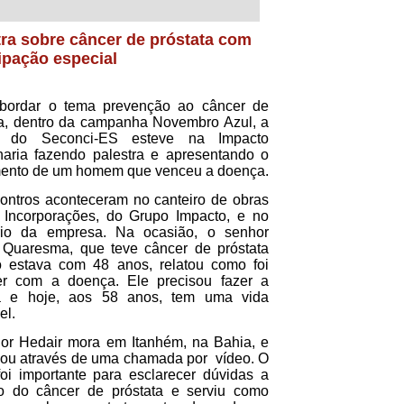
tra sobre câncer de próstata com
ipação especial
bordar o tema prevenção ao câncer de
ta, dentro da campanha Novembro Azul, a
e do Seconci-ES esteve na Impacto
aria fazendo palestra e apresentando o
ento de um homem que venceu a doença.
ontros aconteceram no canteiro de obras
Incorporações, do Grupo Impacto, e no
ório da empresa. Na ocasião, o senhor
 Quaresma, que teve câncer de próstata
 estava com 48 anos, relatou como foi
er com a doença. Ele precisou fazer a
ia e hoje, aos 58 anos, tem uma vida
el.
or Hedair mora em Itanhém, na Bahia, e
ipou através de uma chamada por vídeo. O
 foi importante para esclarecer dúvidas a
to do câncer de próstata e serviu como