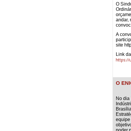
O Sindu
Ordiná
orçame
andar,
convoc
A conv
partici
site ht
Link d
https:/
O ENI
No dia
Indúst
Brasíl
Estrat
equip
objeti
poder p