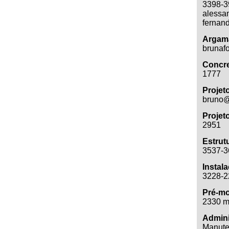
3398-3
alessa
fernan
Argam
brunaf
Concre
1777
Projet
bruno@
Projet
2951
Estrut
3537-3
Instal
3228-2
Pré-mo
2330 m
Admin
Manute