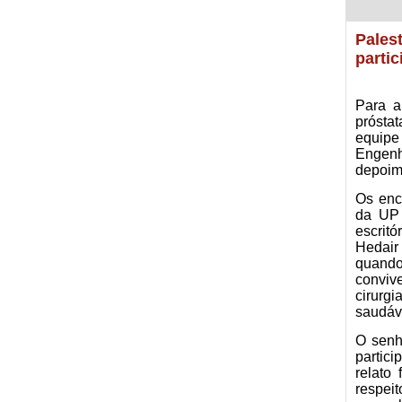
Pales
partic
Para a
prósta
equip
Engenh
depoim
Os enc
da UP 
escrit
Hedair
quando
conviv
cirurg
saudáv
O senh
partic
relato
respei