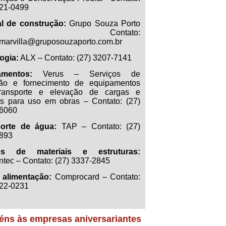
121-0499
al de construção:
Grupo Souza Porto
 Contato:
.marvilla@gruposouzaporto.com.br
ogia:
ALX – Contato: (27) 3207-7141
amentos:
Verus – Serviços de
ão e fornecimento de equipamentos
transporte e elevação de cargas e
s para uso em obras – Contato: (27)
6060
orte de água:
TAP – Contato: (27)
893
os de materiais e estruturas:
ntec – Contato: (27) 3337-2845
 alimentação:
Comprocard – Contato:
122-0231
éns às empresas aniversariantes