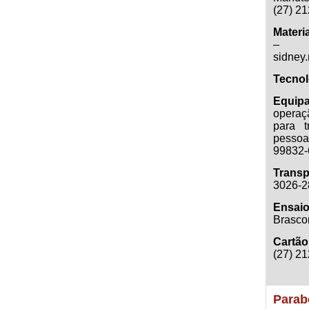
(27) 2
Materi
–
sidney
Tecnol
Equip
operaç
para 
pessoa
99832-
Transp
3026-2
Ensai
Brasco
Cartão
(27) 2
Parab