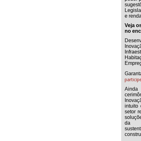
suges
Legisl
e renda
Veja o
no enc
Desenv
Inovaçã
Infraest
Habita
Empreg
Garanta
particip
Ainda 
cerimô
Inovaçã
intuit
setor 
soluçõ
da p
susten
constru