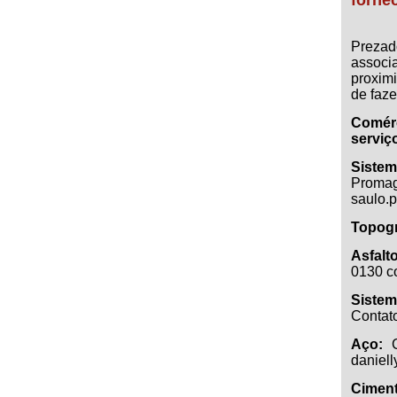
forne
Prezad
assoc
proxim
de faz
Comér
serviç
Siste
Proma
saulo.
Topogr
Asfalto
0130 c
Sistem
Contat
Aço:
daniel
Ciment