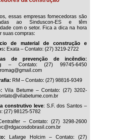
cedores da construção
os, essas empresas fornecedoras são
iadas ao Sinduscon-ES e têm
idade com o setor. Fica a dica na hora
er suas compras:
cio de material de construção e
o
s
:
Exata
– Contato: (27) 3219-2722
mas de prevenção de incêndio:
g – Contato: (27) 99745-6450
promag@gmail.com
afia:
RM – Contato: (27) 98816-9349
:
Vila Betume – Contato: (27) 3202-
ontato@vilabetume.com.br
a construtivo leve
: S.F. dos Santos –
o: (27) 98125-5782
Centralfer – Contato: (27) 3298-2600
lyc@rdgacosdobrasil.com.br
o:
Lafarge Holcim – Contato: (27)