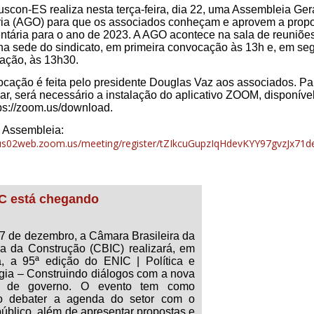
scon-ES realiza nesta terça-feira, dia 22, uma Assembleia Ger
ria (AGO) para que os associados conheçam e aprovem a prop
ntária para o ano de 2023. A AGO acontece na sala de reuniões
 na sede do sindicato, em primeira convocação às 13h e, em s
ação, às 13h30.
ocação é feita pelo presidente Douglas Vaz aos associados. Pa
par, será necessário a instalação do aplicativo ZOOM, disponíve
tps://zoom.us/download.
a Assembleia:
/us02web.zoom.us/meeting/register/tZIkcuGupzIqHdevKYY97gvzJx71
C está chegando
 7 de dezembro, a Câmara Brasileira da
ria da Construção (CBIC) realizará, em
ia, a 95ª edição do ENIC | Política e
égia – Construindo diálogos com a nova
e de governo. O evento tem como
vo debater a agenda do setor com o
úblico, além de apresentar propostas e