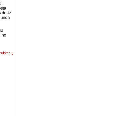
al
osta
 do 4º
egunda
ra
l no
deukkcdQ