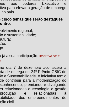
tões aos poderes Executivo e
ativo para elevar a geração de emprego
 no país.
s cinco temas que serão destaques
ontro
:
olvimento regional;
o e sustentabilidade;
rutura;
ção;
o.
Inscreva-se e
 já a sua participação.
e!
no dia 7 de dezembro acontecerá a
nia de entrega do 24º Prêmio CBIC de
o e Sustentabilidade. A iniciativa tem o
o de contribuir para a modernização do
reconhecendo, premiando e divulgando
es relacionadas à tecnologia e gestão
rodução e relacionadas à
tabilidade dos empreendimentos de
ção civil.