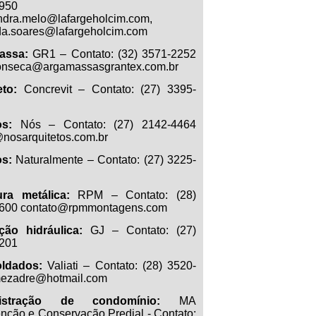
950
ndra.melo@lafargeholcim.com,
da.soares@lafargeholcim.com
assa:
GR1 – Contato: (32) 3571-2252
onseca@argamassasgrantex.com.br
to:
Concrevit – Contato: (27) 3395-
os:
Nós – Contato: (27) 2142-4464
nosarquitetos.com.br
os:
Naturalmente – Contato: (27) 3225-
ura metálica:
RPM – Contato: (28)
600 contato@rpmmontagens.com
ação hidráulica:
GJ – Contato: (27)
201
ldados:
Valiati – Contato: (28) 3520-
ezadre@hotmail.com
istração de condomínio:
MA
nção e Conservação Predial - Contato: